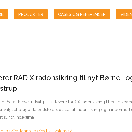
DE
PRODUKTER
CASES OG REFERENCER
VIDE
rer RAD X radonsikring til nyt Børne- o
astrup
 Pro er blevet udvalgt til at levere RAD X radonsikring til dette sp
r valgt at bruge de bedste produkter til radonsikring og har dermed
 et sundt indeklima.
:
https://radonpro.dk/rad-x-systemet/