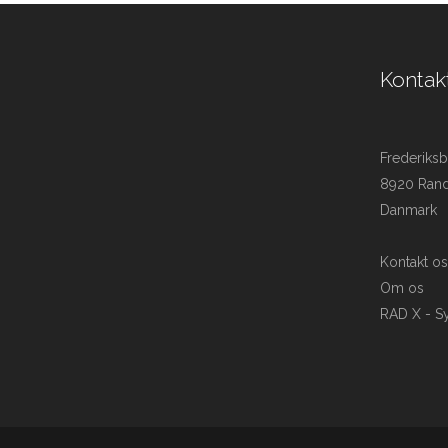
Kontak
Frederiksb
8920 Ran
Danmark
Kontakt os
Om os
RAD X - S