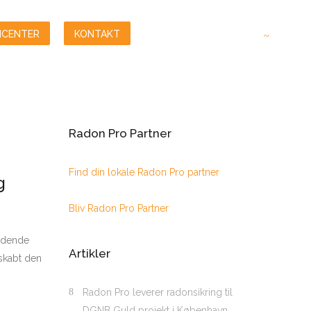
NCENTER
KONTAKT
Radon Pro Partner
Find din lokale Radon Pro partner
g
Bliv Radon Pro Partner
ændende
Artikler
 skabt den
Radon Pro leverer radonsikring til
DGNB Guld projekt i København