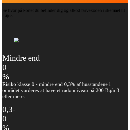
Se hvor på kortet du befinder dig og afkod farvekoden i skemaet til
højre.
Mindre end
0
%
Risiko klasse 0 - mindre end 0,3% af husstandene i
området vurderes at have et radonniveau på 200 Bq/m3
eller mere.
0,3-
0
%