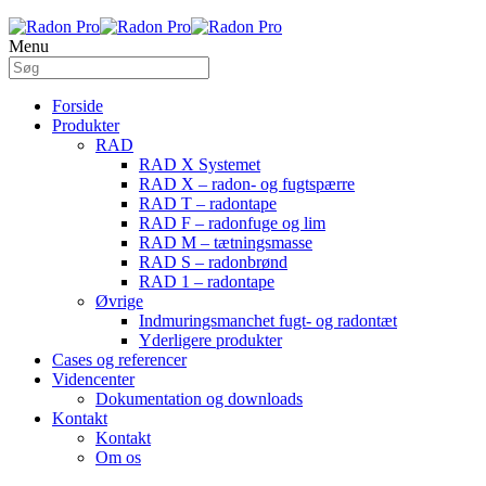
Menu
Forside
Produkter
RAD
RAD X Systemet
RAD X – radon- og fugtspærre
RAD T – radontape
RAD F – radonfuge og lim
RAD M – tætningsmasse
RAD S – radonbrønd
RAD 1 – radontape
Øvrige
Indmuringsmanchet fugt- og radontæt
Yderligere produkter
Cases og referencer
Videncenter
Dokumentation og downloads
Kontakt
Kontakt
Om os