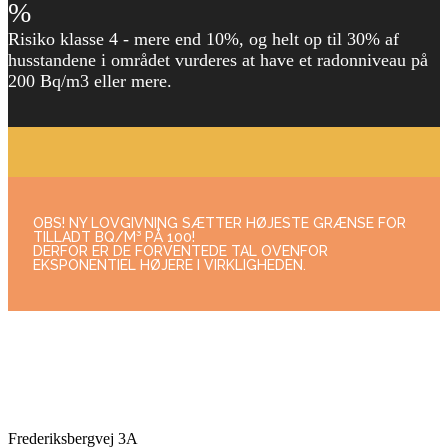
%
Risiko klasse 4 - mere end 10%, og helt op til 30% af
husstandene i området vurderes at have et radonniveau på
200 Bq/m3 eller mere.
OBS! NY LOVGIVNING SÆTTER HØJESTE GRÆNSE FOR
TILLADT BQ/M³ PÅ 100!
DERFOR ER DE FORVENTEDE TAL OVENFOR
EKSPONENTIEL HØJERE I VIRKLIGHEDEN.
Kontaktoplysninger
Frederiksbergvej 3A