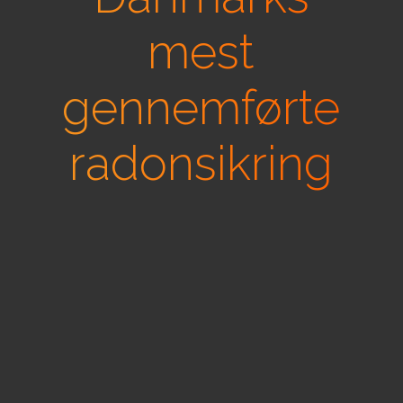
mest
gennemførte
radonsikring
RAD X - radon og fugtspærre
En meget stærk og avanceret membran
på kun o,3 mm. Dette gør den nem at
arbejde med selv ved lave temperaturer.