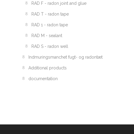
RAD F - radon joint and glue
RAD T - radon tape
RAD 1 - radon tape
RAD M - sealant
RAD S - radon well
Indmuringsmanchet fugt- og radontæt
Additional products
documentation