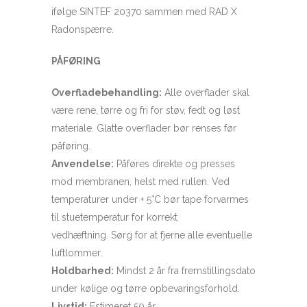
ifølge SINTEF 20370 sammen med RAD X
Radonspærre.
PÅFØRING
Overfladebehandling:
Alle overflader skal
være rene, tørre og fri for støv, fedt og løst
materiale.
Glatte overflader bør renses før
påføring.
Anvendelse:
Påføres direkte og presses
mod membranen, helst med rullen.
Ved
temperaturer under + 5°C bør tape forvarmes
til stuetemperatur for korrekt
vedhæftning.
Sørg for at fjerne alle eventuelle
luftlommer.
Holdbarhed:
Mindst 2 år fra fremstillingsdato
under kølige og tørre opbevaringsforhold.
Livstid:
Estimeret 50 år.